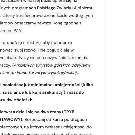
at szkoleń w naszej bazie opiera się na
alnych
programach Polskiego Związku Alpinizmu
)
. Oferty kursów prowadzone ściśle według tych
dardów oznaczamy zawsze ikoną 'zgodne z
ramem PZA'.
o poznać tę strukturę, aby świadomie
nować swój rozwój i nie pogubić się w
nictwie. Tyczy się ona oczywiście szkoleń dla
naczy.
(Ambitnych turystów górskich odsyłamy
miast do
kursu turystyki wysokogórskiej
).
li posiadasz już minimalne umiejętności (kilka
t na ściance lub
kurs asekuracji
), masz do
ru dwie ścieżki:
ierwsza dzieli się na dwa etapy (TRYB
STAWOWY):
Rozpocznij od
kursu po drogach
pieczonych
, na którym zyskasz umiejętności do
dzielnego wspinania się w skałach (po drogach