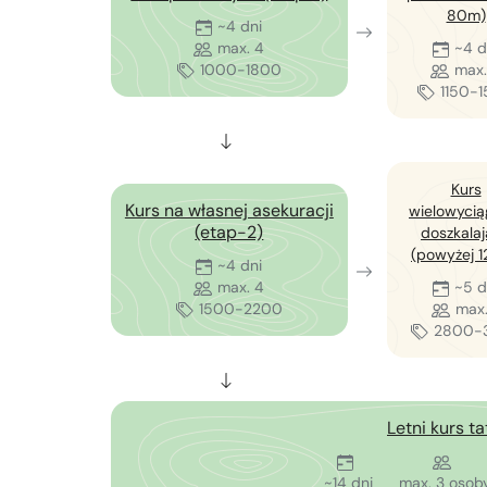
80m)
~4 dni
max. 4
~4 d
1000-1800
max.
1150-
Kurs
Kurs na własnej asekuracji
wielowyci
(etap-2)
doszkala
(powyżej 
~4 dni
max. 4
~5 d
1500-2200
max.
2800-
Letni kurs ta
~14 dni
max. 3 osob