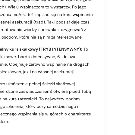
ch). Wielu wspinaczom to wystarczy. Po jego
zeniu możesz też zapisać się na
kurs wspinania
asnej asekuracji (trad)
. Taki podział daje czas
gruntowanie wiedzy i pozwala zrezygnować z
 osobom, które nie są nim zainteresowane.
ełny kurs skałkowy
(TRYB INTENSYWNY):
To
leksowe, bardzo intensywne, 6-dniowe
lenie. Obejmuje zarówno wspinanie na drogach
ieczonych, jak i na własnej asekuracji.
ro ukończenie pełnej ścieżki skałkowej
wierdzone zaświadczeniem) otwiera przed Tobą
ę na
kurs taternicki
. To najwyższy poziom
ego szkolenia, który uczy samodzielnego i
iecznego wspinania się w górach o charakterze
skim.