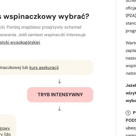
Schem
oficj
rs wspinaczkowy wybrać?
(PZA
stan
cki. Poniżej znajdziesz przejrzysty schemat
prog
wania. Jeśli zamiast wspinaczki interesuje
ystyki wysokogórskiej
.
Wart
zapla
nazew
wspi
inaczkowej lub
kurs asekuracji
nato
Jeże
wizy
TRYB INTENSYWNY
wybo
P
POD
ubez
ągowy
y (do
samo