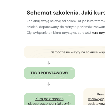
Kurs turystyki wysokogórskiej
Zimowy kurs taternicki
Schemat szkolenia. Jaki ku
Zaplanuj swoją ścieżkę od ścianki aż po kurs taterni
Nie wiesz który wybrać?
Nie wiesz który wybrać?
szkoleń, dopasowany do różnych poziomów zaawanso
Cię wyłącznie ambitna turystyka, sprawdź
kurs tur
Samodzielne wizyty na ściance wsp
TRYB PODSTAWOWY
Kurs
Kurs po drogach
wielowyci
ubezpieczonych (etap-1)
podstawow