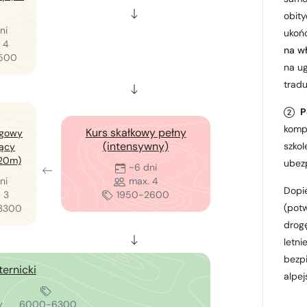
obity
ni
ukońc
 4
na wł
1500
na u
tradu
P
komp
Kurs skałkowy pełny
ągowy
(intensywny)
szko
jący
120m)
ubezp
~6 dni
ni
max. 4
Dopie
 3
1950-2600
(pot
3300
drog
letni
bezp
ternicki
alpej
y
6000-6300