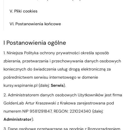
Kurs turystyki wysokogórskiej
V. Pliki cookies
Zimowy kurs taternicki
VI. Postanowienia końcowe
Nie wiesz który wybrać?
Nie wiesz który wybrać?
I Postanowienia ogólne
1. Niniejsza Polityka ochrony prywatności określa sposób
zbierania, przetwarzania i przechowywania danych osobowych
koniecznych do świadczenia usług drogą elektroniczną za
pośrednictwem serwisu internetowego w domenie
kursy.wspinanie.pl (dalej:
Serwis
).
2. Administratorem danych osobowych Użytkowników jest firma
GoldenLab Artur Kraszewski z Krakowa zarejestrowana pod
numerem NIP 9581291847, REGON: 221024340 (dalej:
Administrator
).
3. Dane osobowe przetwarzane są zgodnie z Rozporządzeniem