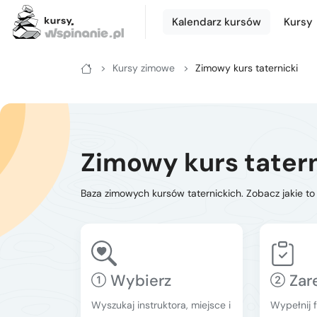
Zimowe
Letnie
Kursy
Kalendarz kursów
Kursy
Kursy zimowe
Zimowy kurs taternicki
Letnie
Kurs na ściance
Kurs turystyki zimowej - podstawowy
Zimowe
Kurs po drogach ubezpieczonych
Kurs turystyki zimowej - zaawansowany
Kurs na własnej asekuracji
Kurs skiturowy - podstawowy
Zimowy kurs tatern
Kurs skałkowy pełny
Kurs narciarstwa wysokogórskiego - zaawansowany
Baza zimowych kursów taternickich. Zobacz jakie to
Podstawowy kurs wielowyciągowy
Kurs lawinowy
Doszkalający kurs wielowyciągowy
Kurs wspinaczki lodowej
Wybierz
Zar
Letni kurs taternicki
ABC wspinania zimowego
Wyszukaj instruktora, miejsce i
Wypełnij f