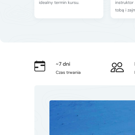
idealny termin kursu.
instruktor
Kurs turystyki wysokogórskiej
Zimowy kurs taternicki
tobą i zajm
Nie wiesz który wybrać?
Nie wiesz który wybrać?
~7 dni
Czas trwania