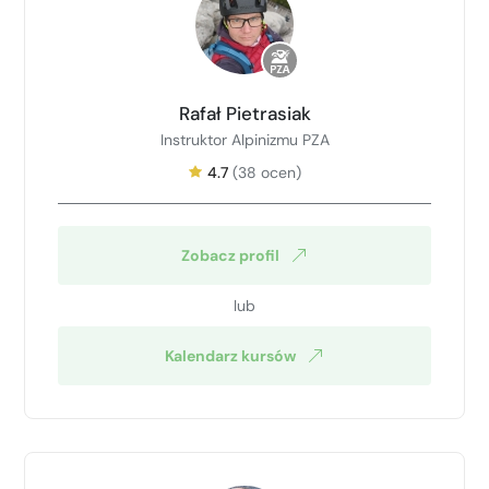
Rafał Pietrasiak
Instruktor Alpinizmu PZA
4.7
(38 ocen)
Zobacz profil
lub
Kalendarz kursów