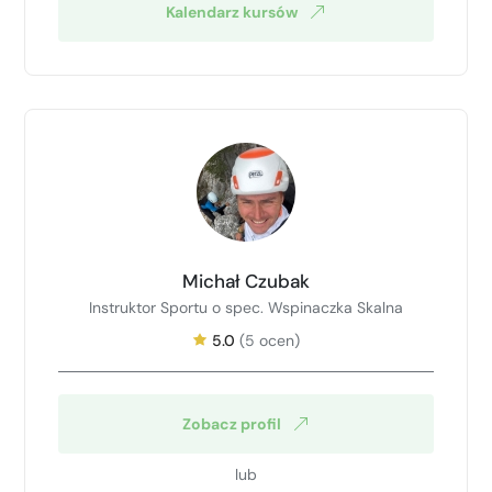
Kalendarz kursów
Michał Czubak
Instruktor Sportu o spec. Wspinaczka Skalna
5.0
(5 ocen)
Zobacz profil
lub