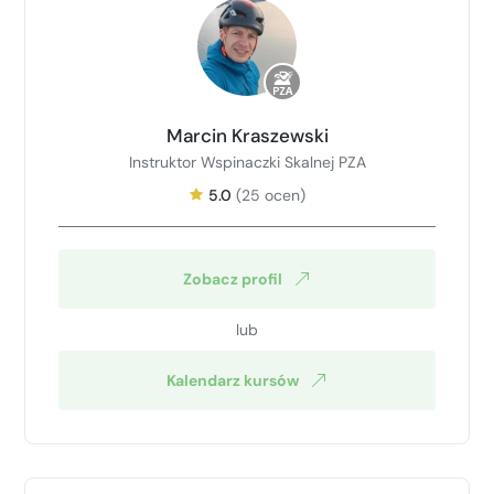
Marcin Kraszewski
Instruktor Wspinaczki Skalnej PZA
5.0
(25 ocen)
Zobacz profil
lub
Kalendarz kursów