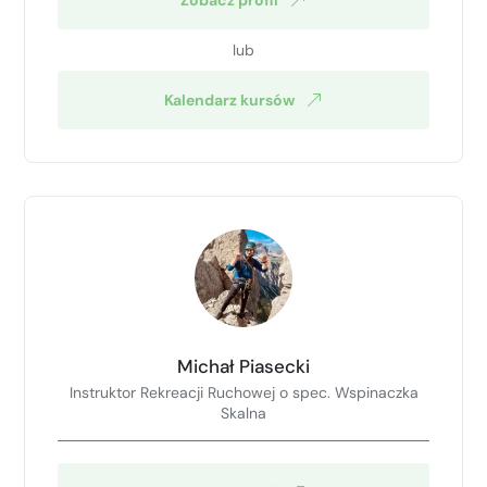
lub
Kalendarz kursów
Michał Piasecki
Instruktor Rekreacji Ruchowej o spec. Wspinaczka
Skalna