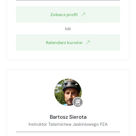
Zobacz profil
lub
Kalendarz kursów
Bartosz Sierota
Instruktor Taternictwa Jaskiniowego PZA