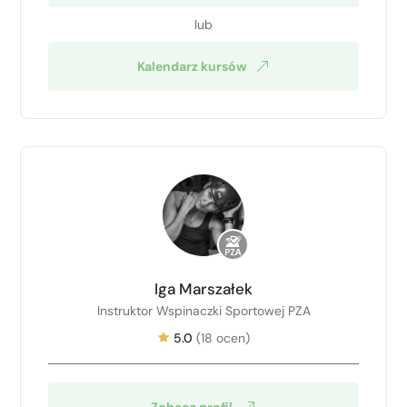
lub
Kalendarz kursów
Iga Marszałek
Instruktor Wspinaczki Sportowej PZA
5.0
(18 ocen)
Zobacz profil