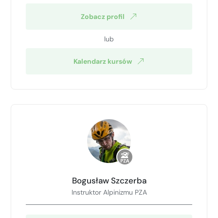
Zobacz profil
lub
Kalendarz kursów
Bogusław Szczerba
Instruktor Alpinizmu PZA