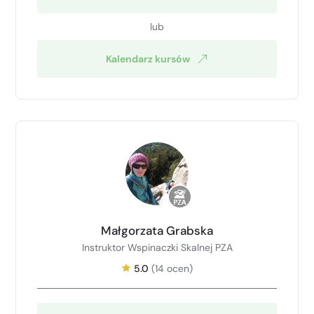
lub
Kalendarz kursów
Małgorzata Grabska
Instruktor Wspinaczki Skalnej PZA
5.0
(14 ocen)