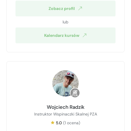
Zobacz profil
lub
Kalendarz kursów
Wojciech Radzik
Instruktor Wspinaczki Skalnej PZA
5.0
(1 ocena)