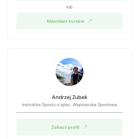
lub
Kalendarz kursów
Andrzej Zubek
Instruktor Sportu o spec. Wspinaczka Sportowa
Zobacz profil