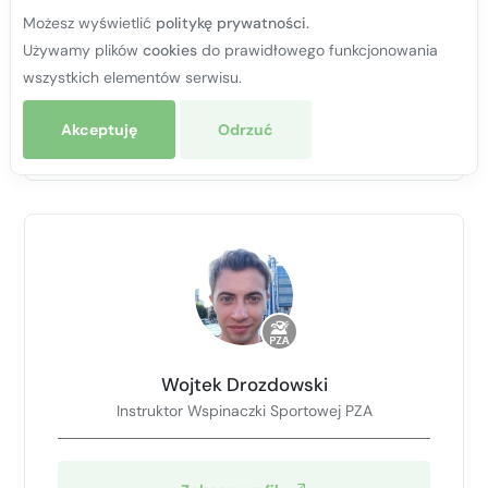
Zobacz profil
Możesz wyświetlić
politykę prywatności.
Używamy plików
cookies
do prawidłowego funkcjonowania
lub
wszystkich elementów serwisu.
Kalendarz kursów
Akceptuję
Odrzuć
Wojtek Drozdowski
Instruktor Wspinaczki Sportowej PZA