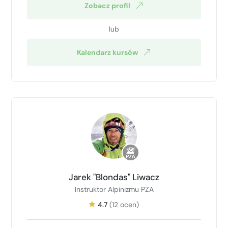
Zobacz profil
lub
Kalendarz kursów
Jarek "Blondas" Liwacz
Instruktor Alpinizmu PZA
4.7
(12 ocen)