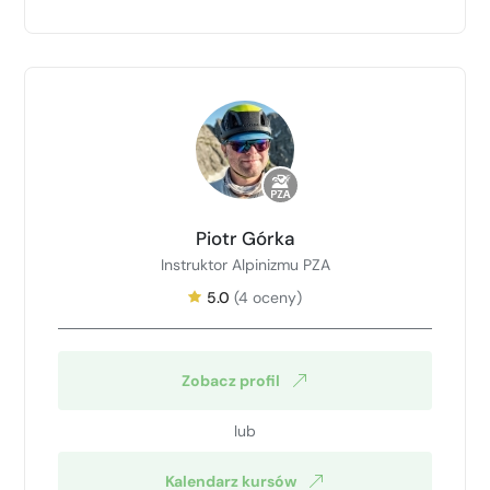
Piotr Górka
Instruktor Alpinizmu PZA
5.0
(4 oceny)
Zobacz profil
lub
Kalendarz kursów