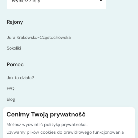
Wybierz z listy
Rejony
Jura Krakowsko-Częstochowska
Sokoliki
Pomoc
Jak to działa?
FAQ
Blog
Jesteś instruktorem?
Cenimy Twoją prywatność
Programy kursów PZA
Możesz wyświetlić
politykę prywatności.
Polityka prywatności
Używamy plików
cookies
do prawidłowego funkcjonowania