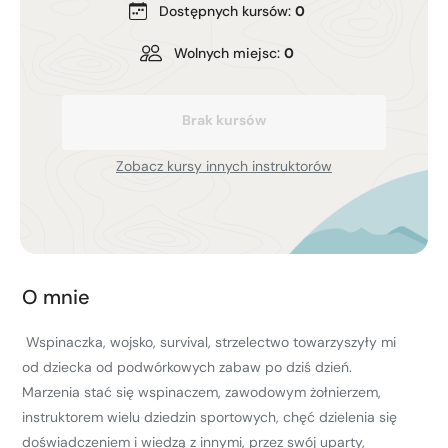
Dostępnych kursów:
0
Kurs turystyki wysokogórskiej
Zimowy kurs taternicki
Wolnych miejsc:
0
Nie wiesz który wybrać?
Brak kursów
Nie wiesz który wybrać?
Zobacz kursy innych instruktorów
O mnie
Wspinaczka, wojsko, survival, strzelectwo towarzyszyły mi
od dziecka od podwórkowych zabaw po dziś dzień.
Marzenia stać się wspinaczem, zawodowym żołnierzem,
instruktorem wielu dziedzin sportowych, chęć dzielenia się
doświadczeniem i wiedzą z innymi, przez swój uparty,