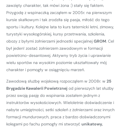
zawzięty charakter, tak mówi żona :) stały się faktem.
Przygodę z wspinaczką zacząłem w 2005r. na pierwszym
kursie skałkowym i tak zrodziła się pasja, miłość do tego
sportu i kultury. Kolejne lata to kurs taternicki letni, zimowy,
turystyki wysokogórskiej, kursy przetrwania, szkolenia,
obozy z byłymi żołnierzami jednostki specjalnej
GROM
. Cel
był jeden! zostać żołnierzem zawodowym w formacji
powietrzno-desantowej. Aktywny tryb życia i uprawianie
wielu sportów na wysokim poziomie ukształtowały mój
charakter i pomogły w osiągnięciu marzeń.
Zawodową służbę wojskową rozpocząłem w 2008r. w
25
Brygadzie Kawalerii Powietrznej
od pierwszych lat służby
przez swoją pasję do wspinania zostałem jednym z
instruktorów wysokościowych. Wieloletnie doświadczenie i
nabyte umiejętności, setki szkoleń z żołnierzami oraz innych
formacji mundurowych, praca z bardzo doświadczonymi
kolegami po fachu pomogły mi stworzyć
unikatowy,