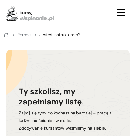
Zimowe
Letnie
Kursy
Pomoc
Jesteś instruktorem?
Letnie
Kurs na ściance
Kurs turystyki zimowej - podstawowy
Zimowe
Kurs po drogach ubezpieczonych
Kurs turystyki zimowej - zaawansowany
Kurs na własnej asekuracji
Kurs skiturowy - podstawowy
Kurs skałkowy pełny
Kurs narciarstwa wysokogórskiego -
zaawansowany
Ty szkolisz, my
Podstawowy kurs wielowyciągowy
zapełniamy listę.
Kurs lawinowy
Doszkalający kurs wielowyciągowy
Zajmij się tym, co kochasz najbardziej – pracą z
Kurs wspinaczki lodowej
ludźmi na ścianie i w skale.
Letni kurs taternicki
Zdobywanie kursantów weźmiemy na siebie.
ABC wspinania zimowego