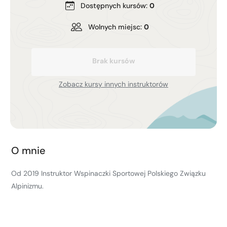
Dostępnych kursów:
0
Kurs turystyki wysokogórskiej
Zimowy kurs taternicki
Wolnych miejsc:
0
Nie wiesz który wybrać?
Brak kursów
Nie wiesz który wybrać?
Zobacz kursy innych instruktorów
O mnie
Od 2019 Instruktor Wspinaczki Sportowej Polskiego Związku
Alpinizmu.