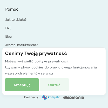
Pomoc
Jak to działa?
FAQ
Blog
Jesteś instruktorem?
Cenimy Twoją prywatność
Programy kursów PZA
Możesz wyświetlić
politykę prywatności.
Polityka prywatności
Używamy plików
cookies
do prawidłowego funkcjonowania
Kontakt
wszystkich elementów serwisu.
Akceptuję
Odrzuć
© kursy.wspinanie.pl 2026. Wszystkie prawa zastrzeżone.
Partnerzy