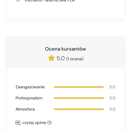
Instruktor Taternictwa PZA
Ocena kursantów
5.0
(1 ocena)
Zaangażowanie
5.0
Profesjonalizm
5.0
Atmosfera
5.0
czytaj opinie (1)