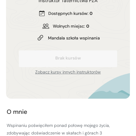
Instruktor Taternictwa PZA
Kurs turystyki wysokogórskiej
Zimowy kurs taternicki
Dostępnych kursów:
0
Wolnych miejsc:
0
Nie wiesz który wybrać?
Nie wiesz który wybrać?
Mandala szkoła wspinania
Brak kursów
Zobacz kursy innych instruktorów
O mnie
Wspinaniu poświęciłem ponad połowę mojego życia,
zdobywając doświadczenie w skałach i górach 3