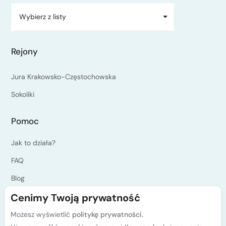
Wybierz z listy
Rejony
Jura Krakowsko-Częstochowska
Sokoliki
Pomoc
Jak to działa?
FAQ
Blog
Cenimy Twoją prywatność
Jesteś instruktorem?
Programy kursów PZA
Możesz wyświetlić
politykę prywatności.