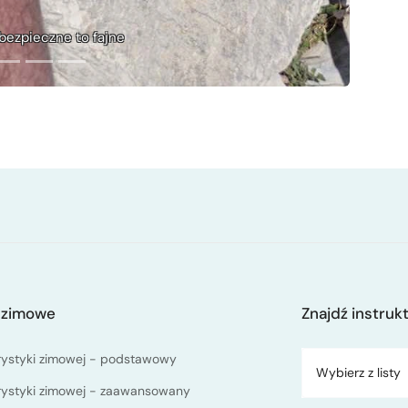
Czujnie na połogach
 zimowe
Znajdź instruk
rystyki zimowej - podstawowy
Wybierz z listy
rystyki zimowej - zaawansowany