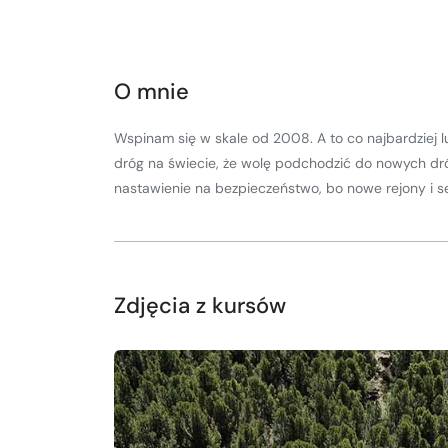
Kurs turystyki wysokogórskiej
Zimowy kurs taternicki
O mnie
Nie wiesz który wybrać?
Nie wiesz który wybrać?
Wspinam się w skale od 2008. A to co najbardziej l
dróg na świecie, że wolę podchodzić do nowych dró
nastawienie na bezpieczeństwo, bo nowe rejony i se
Zdjęcia z kursów