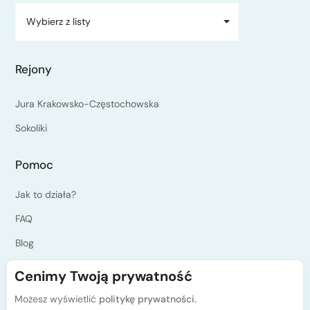
Wybierz z listy
Rejony
Jura Krakowsko-Częstochowska
Sokoliki
Pomoc
Jak to działa?
FAQ
Blog
Jesteś instruktorem?
Cenimy Twoją prywatność
Programy kursów PZA
Możesz wyświetlić
politykę prywatności.