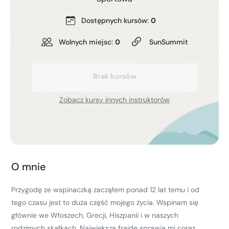
Kurs turystyki wysokogórskiej
Zimowy kurs taternicki
Dostępnych kursów:
0
Wolnych miejsc:
0
SunSummit
Nie wiesz który wybrać?
Nie wiesz który wybrać?
Brak kursów
Zobacz kursy innych instruktorów
O mnie
Przygodę ze wspinaczką zacząłem ponad 12 lat temu i od
tego czasu jest to duża część mojego życia. Wspinam się
głównie we Włoszech, Grecji, Hiszpanii i w naszych
rodzimych skałkach. Największą frajdę sprawia mi coraz