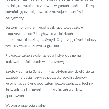
trudniejsze wspinanie zarówno w górach, skałkach. Dużą
satysfakcję czerpię również z rozwoju kursantów i
sekcjowiczy.
Jestem instruktorem wspinaczki sportowej, szkolę
nieprzerwanie od 7 lat głównie w dolinkach
podkrakowskich, zimą na Sycylii. Organizuję również obozy i
wyjazdy wspinaczkowe za granicę.
Prowadzę także sekcje i zajęcia indywidualne na
krakowskich ściankach wspinaczkowych.
Szkołę wspinania SunSummit założyłem aby dzielić się tą
szczególna pasją, rozwijać początkujących adeptów
wspinania, zarówno pod kątem bezpieczeństwa, technik
linowych, jak i osiągania coraz wyższych wyników
sportowych.
Wybrane przejścia skalne: