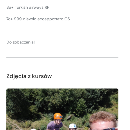
8a+ Turkish airways RP
7c+ 999 diavolo accappottato OS
Do zobaczenia!
Zdjęcia z kursów