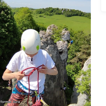
Następne
High format Costa Bl