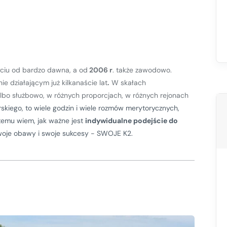
yciu od bardzo dawna, a od
2006 r
. także zawodowo.
ie działającym już kilkanaście lat
.
W skałach
lbo służbowo, w różnych proporcjach, w różnych rejonach
rskiego, to wiele godzin i wiele rozmów merytorycznych,
 temu wiem, jak ważne jest
indywidualne podejście do
woje obawy i swoje sukcesy - SWOJE K2.