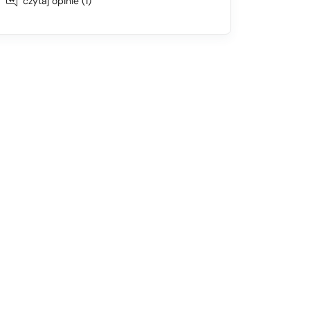
czytaj opinie (1)
anca