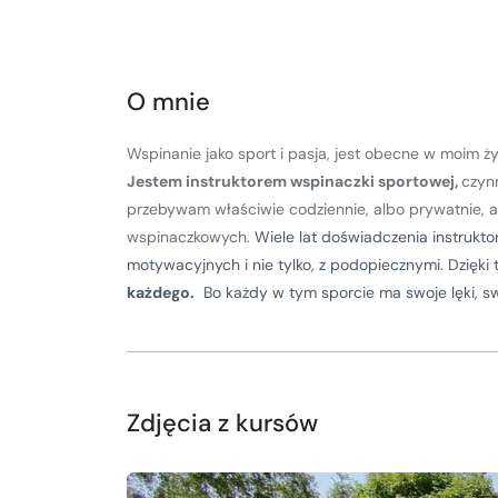
Kurs turystyki wysokogórskiej
Zimowy kurs taternicki
O mnie
Nie wiesz który wybrać?
Nie wiesz który wybrać?
Wspinanie jako sport i pasja, jest obecne w moim ż
Jestem instruktorem wspinaczki sportowej,
czynn
przebywam właściwie codziennie, albo prywatnie, a
wspinaczkowych.
Wiele lat doświadczenia instrukto
motywacyjnych i nie tylko, z podopiecznymi. Dzięki
każdego.
Bo każdy w tym sporcie ma swoje lęki, s
Zdjęcia z kursów