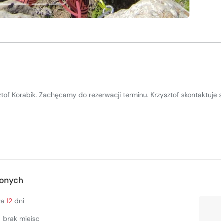
sztof Korabik. Zachęcamy do rezerwacji terminu. Krzysztof skontaktuj
zonych
 za
12
dni
brak miejsc