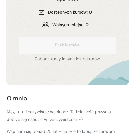
Kurs turystyki wysokogórskiej
Zimowy kurs taternicki
Dostępnych kursów:
0
Wolnych miejsc:
0
Nie wiesz który wybrać?
Nie wiesz który wybrać?
Brak kursów
Zobacz kursy innych instruktorów
O mnie
Mąż, tata i oczywiście wspinacz. Ta kolejność pozwala
dobrze się osadzić w rzeczywistości :-)
Wspinam się ponad 25 lat - na tyle to lubię, że zarażam