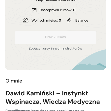
Kurs turystyki wysokogórskiej
Zimowy kurs taternicki
Dostępnych kursów:
0
Wolnych miejsc:
0
Balance
Nie wiesz który wybrać?
Nie wiesz który wybrać?
Brak kursów
Zobacz kursy innych instruktorów
O mnie
Dawid Kamiński – Instynkt
Wspinacza, Wiedza Medyczna
Certyfikowany instruktor wspinaczki sportowej,