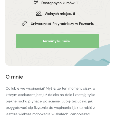
Dostępnych kursów:
1
Kurs turystyki wysokogórskiej
Zimowy kurs taternicki
Wolnych miejsc:
6
Uniwersytet Przyrodniczy w Poznaniu
Nie wiesz który wybrać?
Nie wiesz który wybrać?
Terminy kursów
O mnie
Co lubię we wspinaniu? Myślę, że ten moment ciszy, w
którym asekurant jest już daleko na dole i zostają tylko
piękne ruchu płynące po ścianie. Lubię też uczyć jak
przygotować się fizycznie do wspinania i jak to robić z
jeszcze większą motywacją w skałach. Zapobiegać