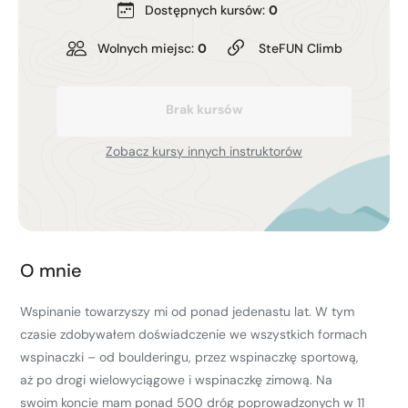
Dostępnych kursów:
0
Kurs turystyki wysokogórskiej
Zimowy kurs taternicki
Wolnych miejsc:
0
SteFUN Climb
Nie wiesz który wybrać?
Brak kursów
Nie wiesz który wybrać?
Zobacz kursy innych instruktorów
O mnie
Wspinanie towarzyszy mi od ponad jedenastu lat. W tym
czasie zdobywałem doświadczenie we wszystkich formach
wspinaczki – od boulderingu, przez wspinaczkę sportową,
aż po drogi wielowyciągowe i wspinaczkę zimową. Na
swoim koncie mam ponad 500 dróg poprowadzonych w 11