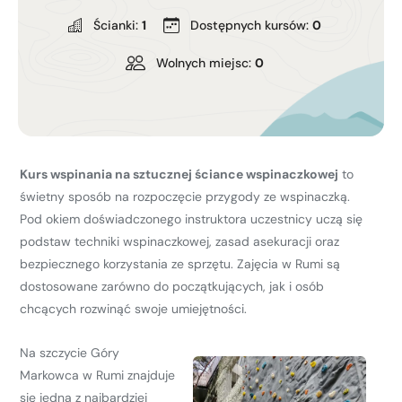
Kurs turystyki wysokogórskiej
Ścianki:
1
Dostępnych kursów:
0
Zimowy kurs taternicki
Wolnych miejsc:
0
Nie wiesz który wybrać?
Nie wiesz który wybrać?
Kurs wspinania na sztucznej ściance wspinaczkowej
to
świetny sposób na rozpoczęcie przygody ze wspinaczką.
Pod okiem doświadczonego instruktora uczestnicy uczą się
podstaw techniki wspinaczkowej, zasad asekuracji oraz
bezpiecznego korzystania ze sprzętu. Zajęcia w Rumi są
dostosowane zarówno do początkujących, jak i osób
chcących rozwinąć swoje umiejętności.
Na szczycie Góry
Markowca w Rumi znajduje
się jedna z najbardziej