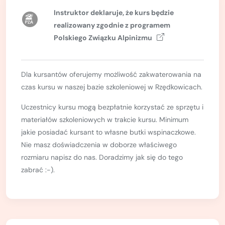
Kurs turystyki wysokogórskiej
Instruktor deklaruje, że kurs będzie
Zimowy kurs taternicki
realizowany zgodnie z
programem
Polskiego Związku Alpinizmu
Nie wiesz który wybrać?
Nie wiesz który wybrać?
Dla kursantów oferujemy możliwość zakwaterowania na
czas kursu w naszej bazie szkoleniowej w Rzędkowicach.
Uczestnicy kursu mogą bezpłatnie korzystać ze sprzętu i
materiałów szkoleniowych w trakcie kursu. Minimum
jakie posiadać kursant to własne butki wspinaczkowe.
Nie masz doświadczenia w doborze właściwego
rozmiaru napisz do nas. Doradzimy jak się do tego
zabrać :-).