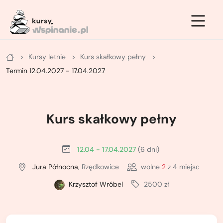
Zimowe
Letnie
Kursy
Kursy letnie
Kurs skałkowy pełny
Letnie
Kurs na ściance
Kurs turystyki zimowej - podstawowy
Termin 12.04.2027 - 17.04.2027
Zimowe
Kurs po drogach ubezpieczonych
Kurs turystyki zimowej - zaawansowany
Kurs na własnej asekuracji
Kurs skiturowy - podstawowy
Kurs skałkowy pełny
Kurs skałkowy pełny
Kurs narciarstwa wysokogórskiego -
zaawansowany
12.04 - 17.04.2027
(6 dni)
Podstawowy kurs wielowyciągowy
Jura Północna
, Rzędkowice
wolne
2
z 4 miejsc
Kurs lawinowy
Doszkalający kurs wielowyciągowy
Krzysztof Wróbel
2500 zł
Kurs wspinaczki lodowej
Letni kurs taternicki
ABC wspinania zimowego