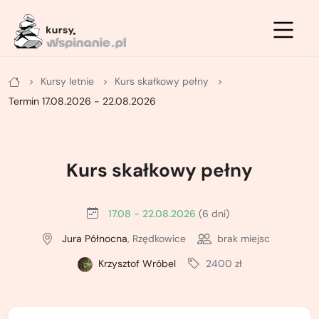
Zimowe
Letnie
Kursy
Kursy letnie
Kurs skałkowy pełny
Letnie
Kurs na ściance
Kurs turystyki zimowej - podstawowy
Termin 17.08.2026 - 22.08.2026
Zimowe
Kurs po drogach ubezpieczonych
Kurs turystyki zimowej - zaawansowany
Kurs na własnej asekuracji
Kurs skiturowy - podstawowy
Kurs skałkowy pełny
Kurs skałkowy pełny
Kurs narciarstwa wysokogórskiego -
zaawansowany
17.08 - 22.08.2026
(6 dni)
Podstawowy kurs wielowyciągowy
Jura Północna
, Rzędkowice
brak miejsc
Kurs lawinowy
Doszkalający kurs wielowyciągowy
Krzysztof Wróbel
2400 zł
Kurs wspinaczki lodowej
Letni kurs taternicki
ABC wspinania zimowego