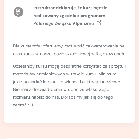
Kurs turystyki wysokogórskiej
Instruktor deklaruje, że kurs będzie
Zimowy kurs taternicki
realizowany zgodnie z
programem
Polskiego Związku Alpinizmu
Nie wiesz który wybrać?
Nie wiesz który wybrać?
Dla kursantów oferujemy możliwość zakwaterowania na
czas kursu w naszej bazie szkoleniowej w Rzędkowicach.
Uczestnicy kursu mogą bezpłatnie korzystać ze sprzętu i
materiałów szkoleniowych w trakcie kursu. Minimum
jakie posiadać kursant to własne butki wspinaczkowe.
Nie masz doświadczenia w doborze właściwego
rozmiaru napisz do nas. Doradzimy jak się do tego
zabrać :-).