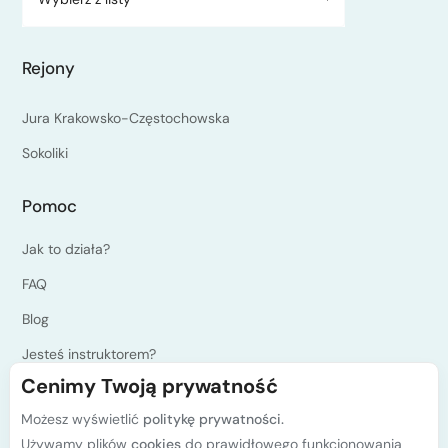
Rejony
Jura Krakowsko-Częstochowska
Sokoliki
Pomoc
Jak to działa?
FAQ
Blog
Jesteś instruktorem?
Cenimy Twoją prywatność
Programy kursów PZA
Możesz wyświetlić
politykę prywatności.
Polityka prywatności
Używamy plików
cookies
do prawidłowego funkcjonowania