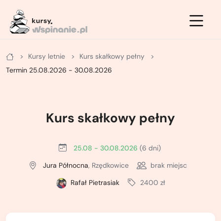
Zimowe
Letnie
Kursy
Kursy letnie
Kurs skałkowy pełny
Letnie
Kurs na ściance
Kurs turystyki zimowej - podstawowy
Termin 25.08.2026 - 30.08.2026
Zimowe
Kurs po drogach ubezpieczonych
Kurs turystyki zimowej - zaawansowany
Kurs na własnej asekuracji
Kurs skiturowy - podstawowy
Kurs skałkowy pełny
Kurs skałkowy pełny
Kurs narciarstwa wysokogórskiego -
zaawansowany
25.08 - 30.08.2026
(6 dni)
Podstawowy kurs wielowyciągowy
Jura Północna
, Rzędkowice
brak miejsc
Kurs lawinowy
Doszkalający kurs wielowyciągowy
Rafał Pietrasiak
2400 zł
Kurs wspinaczki lodowej
Letni kurs taternicki
ABC wspinania zimowego