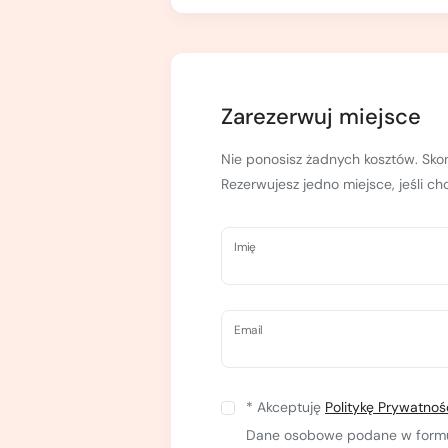
Kurs turystyki wysokogórskiej
Zimowy kurs taternicki
Nie wiesz który wybrać?
Nie wiesz który wybrać?
Zarezerwuj miejsce
Nie ponosisz żadnych kosztów. Skon
Rezerwujesz jedno miejsce, jeśli c
Imię
Email
* Akceptuję
Politykę Prywatnoś
Dane osobowe podane w formula