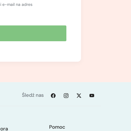
 e-mail na adres
Śledź nas
Pomoc
tora