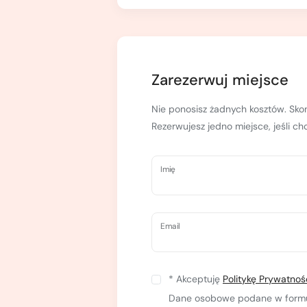
Kurs turystyki wysokogórskiej
Zimowy kurs taternicki
Nie wiesz który wybrać?
Nie wiesz który wybrać?
Zarezerwuj miejsce
Nie ponosisz żadnych kosztów. Skon
Rezerwujesz jedno miejsce, jeśli c
Imię
Email
* Akceptuję
Politykę Prywatnoś
Dane osobowe podane w formula