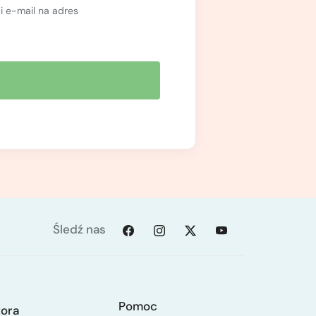
 e-mail na adres
Śledź nas
Pomoc
tora