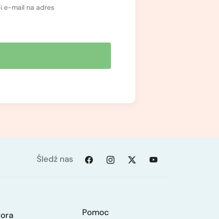
 e-mail na adres
Śledź nas
Pomoc
tora