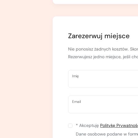
Kurs turystyki wysokogórskiej
Zimowy kurs taternicki
Nie wiesz który wybrać?
Nie wiesz który wybrać?
Zarezerwuj miejsce
Nie ponosisz żadnych kosztów. Skon
Rezerwujesz jedno miejsce, jeśli c
Imię
Email
* Akceptuję
Politykę Prywatnoś
Dane osobowe podane w formula