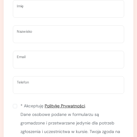
poziomu kursantów i dba o nas cały czas. Obserwując
Imię
innych instruktorów w skałach stwierdzam, że
wybierając kurs u Maćka nie mogłem trafić lepiej.
Polecam wszystkim.."
Nazwisko
Email
Telefon
* Akceptuję
Politykę Prywatności
.
Dane osobowe podane w formularzu są
gromadzone i przetwarzane jedynie dla potrzeb
zgłoszenia i uczestnictwa w kursie. Twoja zgoda na