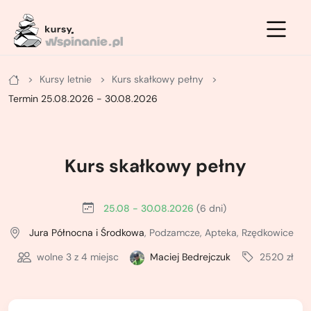
Zimowe
Letnie
Kursy
Kursy letnie
Kurs skałkowy pełny
Letnie
Kurs na ściance
Kurs turystyki zimowej - podstawowy
Termin 25.08.2026 - 30.08.2026
Zimowe
Kurs po drogach ubezpieczonych
Kurs turystyki zimowej - zaawansowany
Kurs na własnej asekuracji
Kurs skiturowy - podstawowy
Kurs skałkowy pełny
Kurs skałkowy pełny
Kurs narciarstwa wysokogórskiego -
zaawansowany
25.08 - 30.08.2026
(6 dni)
Podstawowy kurs wielowyciągowy
Jura Północna i Środkowa
, Podzamcze, Apteka, Rzędkowice
Kurs lawinowy
Doszkalający kurs wielowyciągowy
wolne
3
z 4 miejsc
Maciej Bedrejczuk
2520 zł
Kurs wspinaczki lodowej
Letni kurs taternicki
ABC wspinania zimowego