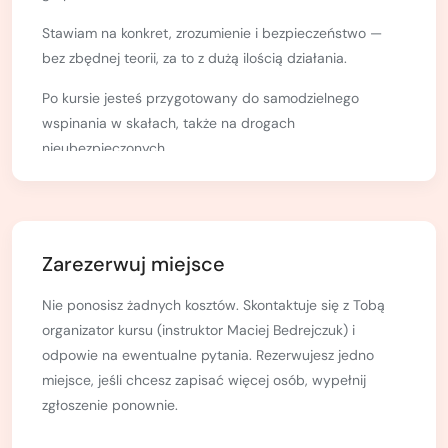
Stawiam na konkret, zrozumienie i bezpieczeństwo —
bez zbędnej teorii, za to z dużą ilością działania.
Po kursie jesteś przygotowany do samodzielnego
wspinania w skałach, także na drogach
nieubezpieczonych.
Maciej Bedrejczuk — instruktor PZA, wieloletnie
doświadczenie w skałach i górach wysokich.
👉 Jeśli chcesz zrobić solidny progres i nauczyć się
Zarezerwuj miejsce
wspinania „na serio” — zapraszam.
Nie ponosisz żadnych kosztów. Skontaktuje się z Tobą
Sprawdź moje opinie na googlach np: "Robiłem u Maćka
organizator kursu (instruktor Maciej Bedrejczuk) i
pełny kurs skałkowy i bardzo polecam. Jest on
odpowie na ewentualne pytania. Rezerwujesz jedno
świetnym instruktorem i super człowiekiem. Posiada
miejsce, jeśli chcesz zapisać więcej osób, wypełnij
ogromną wiedzę, którą co najważniejsze, potrafi
zgłoszenie ponownie.
przekazać w sposób dostosowany do każdego. Bardzo
się stara, żeby dobierać ciekawe drogi dopasowane do