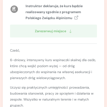
Kurs turystyki wysokogórskiej
Instruktor deklaruje, że kurs będzie
Zimowy kurs taternicki
realizowany zgodnie z
programem
Polskiego Związku Alpinizmu
Nie wiesz który wybrać?
Nie wiesz który wybrać?
Zarezerwuj miejsce
Cześć,
6-dniowy, intensywny kurs wspinaczki skalnej dla osób,
które chcą wejść poziom wyżej — od dróg
ubezpieczonych do wspinania na własnej asekuracji i
pierwszych dróg wielowyciągowych.
Uczysz się praktycznych umiejętności: prowadzenia,
budowania stanowisk, pracy ze sprzętem i działania w
zespole. Wszystko w naturalnym terenie i w małych
grupach.