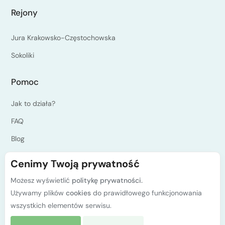
Rejony
Jura Krakowsko-Częstochowska
Sokoliki
Pomoc
Jak to działa?
FAQ
Blog
Jesteś instruktorem?
Cenimy Twoją prywatność
Programy kursów PZA
Możesz wyświetlić
politykę prywatności.
Polityka prywatności
Używamy plików
cookies
do prawidłowego funkcjonowania
wszystkich elementów serwisu.
Kontakt