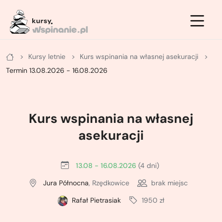
Zimowe
Letnie
Kursy
Kursy letnie
Kurs wspinania na własnej asekuracji
Letnie
Kurs na ściance
Kurs turystyki zimowej - podstawowy
Termin 13.08.2026 - 16.08.2026
Zimowe
Kurs po drogach ubezpieczonych
Kurs turystyki zimowej - zaawansowany
Kurs na własnej asekuracji
Kurs skiturowy - podstawowy
Kurs wspinania na własnej
Kurs skałkowy pełny
Kurs narciarstwa wysokogórskiego -
asekuracji
zaawansowany
Podstawowy kurs wielowyciągowy
13.08 - 16.08.2026
(4 dni)
Kurs lawinowy
Doszkalający kurs wielowyciągowy
Jura Północna
, Rzędkowice
brak miejsc
Kurs wspinaczki lodowej
Rafał Pietrasiak
1950 zł
Letni kurs taternicki
ABC wspinania zimowego