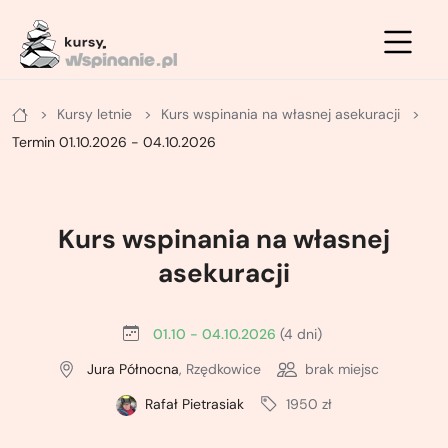
Zimowe
Letnie
Kursy
Kursy letnie
Kurs wspinania na własnej asekuracji
Letnie
Kurs na ściance
Kurs turystyki zimowej - podstawowy
Termin 01.10.2026 - 04.10.2026
Zimowe
Kurs po drogach ubezpieczonych
Kurs turystyki zimowej - zaawansowany
Kurs na własnej asekuracji
Kurs skiturowy - podstawowy
Kurs wspinania na własnej
Kurs skałkowy pełny
Kurs narciarstwa wysokogórskiego -
asekuracji
zaawansowany
Podstawowy kurs wielowyciągowy
01.10 - 04.10.2026
(4 dni)
Kurs lawinowy
Doszkalający kurs wielowyciągowy
Jura Północna
, Rzędkowice
brak miejsc
Kurs wspinaczki lodowej
Rafał Pietrasiak
1950 zł
Letni kurs taternicki
ABC wspinania zimowego