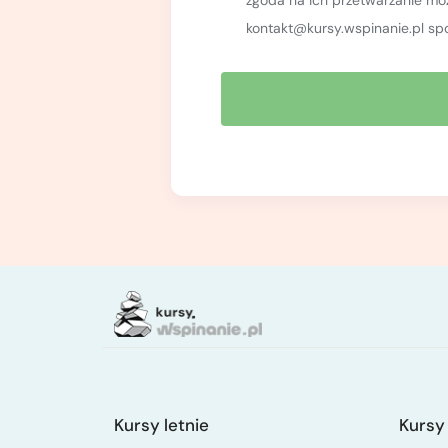
rozwiązywania sytuacji awaryj
kontakt@kursy.wspinanie.pl sp
metodę U, prusikowanie (podc
Ponadto dowiesz się:
poznasz kompletny sprzęt wsp
o niebezpieczeństwach obiek
gdzie można uprawiać wspinac
które przewodniki wybrać i jak
czym różni się wspinanie tra
o etyce wspinaczkowej,
Rzeczy potrzebne na kurs:
buty wspinaczkowe,
ubranie dostosowane do aktua
na wspinanie strój niekrępują
bluza wiatroszczelna oraz kur
Kursy letnie
Kursy
plecak ok. 35 L. (zajęcia odb