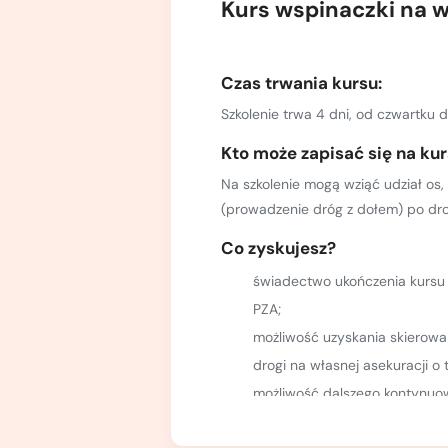
Kurs wspinaczki na w
Kurs turystyki wysokogórskiej
Zimowy kurs taternicki
Czas trwania kursu:
Nie wiesz który wybrać?
Nie wiesz który wybrać?
Szkolenie trwa 4 dni, od czwartku d
Kto może zapisać się na ku
Na szkolenie mogą wziąć udział os,
(prowadzenie dróg z dołem) po dro
Co zyskujesz?
świadectwo ukończenia kursu 
PZA;
możliwość uzyskania skierowa
drogi na własnej asekuracji o 
możliwość dalszego kontynuowa
materiały szkoleniowe przypom