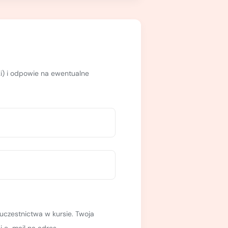
owych, wykaz przydatnych stron
Sprzęt udostępniamy bezpłatnie
.
ki) i odpowie na ewentualne
rsu.
uczestnictwa w kursie. Twoja
 e-mail na adres