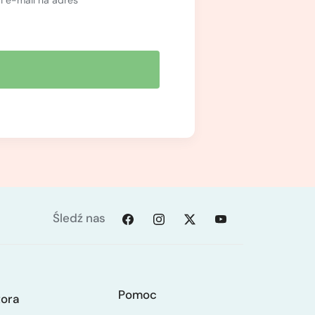
 wykorzystaniem półwyblinki,
kach,
Śledź nas
Pomoc
tora
ubranie powinny zmieścić się w