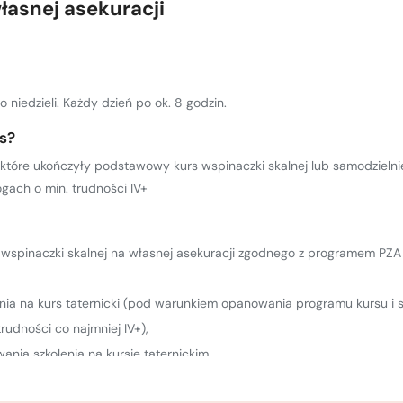
łasnej asekuracji
o niedzieli. Każdy dzień po ok. 8 godzin.
rs?
 które ukończyły podstawowy kurs wspinaczki skalnej lub samodzielni
gach o min. trudności IV+
wspinaczki skalnej na własnej asekuracji zgodnego z programem PZA 
nia na kurs taternicki (pod warunkiem opanowania programu kursu 
trudności co najmniej IV+),
nia szkolenia na kursie taternickim,
inające najważniejsze rzeczy oraz wykaz dróg "na początek",