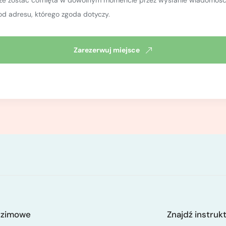
nych: odblokowywanie przyrządu, asekuracji z półwyblinki, zjazdów z
od adresu, którego zgoda dotyczy.
hodzenie na linie na węzełkach).
Zarezerwuj miejsce
inaczkowy niezbędny do uprawiania wspinaczki w skałach,
tywnych i subiektywnych występujących w podczas wspinania w skał
zkę skalną,
 z nich korzystać,
dycyjne od sportowego,
lnej pory roku oraz prognoz pogody,
cy ruchów,
tka przeciwdeszczowa,
 zimowe
Znajdź instruk
ywają się w terenie, cały sprzęt wspinaczkowy, prowiant i dodatkowe 