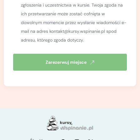
zgłoszenia i uczestnictwa w kursie. Twoja zgoda na
wspinania w skałkach po drogach jedno i
ich przetwarzanie może zostać cofnięta w
wielowyciągowych,
dowolnym momencie przez wysłanie wiadomości e-
wspinania w skałkach po drogach na własnej
mail na adres kontakt@kursy.wspinanie.pl spod
asekuracji,
adresu, którego zgoda dotyczy.
wspinania z górną i dolną asekuracją,
asekurowania na dolnym i górnym stanowisku,
Zarezerwuj miejsce
poprawnego wiązania wszystkich niezbędnych
węzłów wspinaczkowych,
budowania stanowisk w oparciu o stałe i własne
punkty asekuracyjne,
samodzielnego zjeżdżania po linie,
wykonywania serii zjazdów po linie,
rozwiązywania sytuacji awaryjnych:
odblokowywanie przyrządu, asekuracji z
półwyblinki, zjazdów z wykorzystaniem półwyblinki,