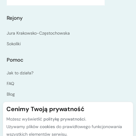
Na udział w kursie nie jest wymagane przygotowanie
kondycyjne. Wystarczy dobra ogólna dyspozycja
fizyczna i psychiczna.
Rejony
Przeciwskazania w udziale w kursie:
Jura Krakowsko-Częstochowska
zaburzenia lękowe: akrofobia (lęk wysokości) czy
Sokoliki
agorafobia (lęk przestrzeni),
zaburzeniami neurologicznymi np. padaczka.
Pomoc
Jak to działa?
FAQ
Blog
Jesteś instruktorem?
Cenimy Twoją prywatność
Programy kursów PZA
Możesz wyświetlić
politykę prywatności.
Polityka prywatności
Używamy plików
cookies
do prawidłowego funkcjonowania
wszystkich elementów serwisu.