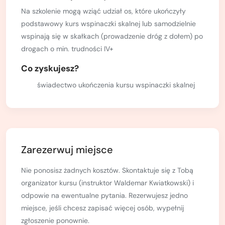
Na szkolenie mogą wziąć udział os, które ukończyły
podstawowy kurs wspinaczki skalnej lub samodzielnie
wspinają się w skałkach (prowadzenie dróg z dołem) po
drogach o min. trudności IV+
Co zyskujesz?
świadectwo ukończenia kursu wspinaczki skalnej
na własnej asekuracji zgodnego z programem PZA i
podpisanego przez instruktora PZA;
możliwość uzyskania skierowania na kurs taternicki
(pod warunkiem opanowania programu kursu i
Zarezerwuj miejsce
samodzielnego poprowadzenia drogi na własnej
asekuracji o trudności co najmniej IV+),
Nie ponosisz żadnych kosztów. Skontaktuje się z Tobą
organizator kursu (instruktor Waldemar Kwiatkowski) i
możliwość dalszego kontynuowania szkolenia na
odpowie na ewentualne pytania. Rezerwujesz jedno
kursie taternickim,
miejsce, jeśli chcesz zapisać więcej osób, wypełnij
materiały szkoleniowe przypominające
zgłoszenie ponownie.