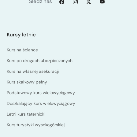
Śledź nas
metodę U, prusikowanie (podchodzenie na linie na
węzełkach).
Ponadto dowiesz się:
poznasz kompletny sprzęt wspinaczkowy
Kursy letnie
niezbędny do uprawiania wspinaczki w skałach,
Kurs na ściance
o niebezpieczeństwach obiektywnych i
subiektywnych występujących w podczas
Kurs po drogach ubezpieczonych
wspinania w skałkach,
Kurs na własnej asekuracji
gdzie można uprawiać wspinaczkę skalną,
Kurs skałkowy pełny
które przewodniki wybrać i jak z nich korzystać,
Podstawowy kurs wielowyciągowy
czym różni się wspinanie tradycyjne od
sportowego,
Doszkalający kurs wielowyciągowy
o etyce wspinaczkowej,
Letni kurs taternicki
Rzeczy potrzebne na kurs:
Kurs turystyki wysokogórskiej
buty wspinaczkowe,