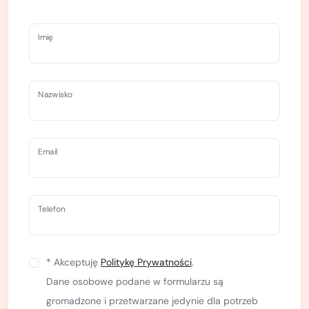
najważniejsze rzeczy oraz wykaz dróg "na
początek",
Imię
materiały uzupełniające: wykaz szpeju do
skompletowania, listę książek i podręczników
wspinaczkowych, wykaz przydatnych stron
Nazwisko
internetowych i aplikacji itp.)
zniżkę 200 zł na nasze pozostałe kursy skałkowe
do wykorzystania w przeciągu 2 lat.
Email
Co zapewniamy:
Wszystkim uczestnikom kursu zapewniamy cały
kompletny sprzęt wspinaczkowy z atestem UIAA lub CE.
Telefon
Sprzęt udostępniamy bezpłatnie
.
Jedyna rzecz, którą każdy powinien mieć to buty
* Akceptuję
Politykę Prywatności
.
wspinaczkowe. Należy nabyć je przed rozpoczęciem
Dane osobowe podane w formularzu są
kursu.
gromadzone i przetwarzane jedynie dla potrzeb
Czego nauczysz się na kursie?