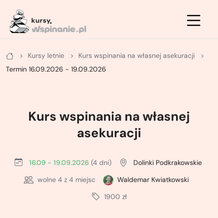
Zimowe
Letnie
Kursy
Kursy letnie
Kurs wspinania na własnej asekuracji
Letnie
Kurs na ściance
Kurs turystyki zimowej - podstawowy
Termin 16.09.2026 - 19.09.2026
Zimowe
Kurs po drogach ubezpieczonych
Kurs turystyki zimowej - zaawansowany
Kurs na własnej asekuracji
Kurs skiturowy - podstawowy
Kurs wspinania na własnej
Kurs skałkowy pełny
Kurs narciarstwa wysokogórskiego -
asekuracji
zaawansowany
Podstawowy kurs wielowyciągowy
16.09 - 19.09.2026
(4 dni)
Dolinki Podkrakowskie
Kurs lawinowy
Doszkalający kurs wielowyciągowy
wolne
4
z 4 miejsc
Waldemar Kwiatkowski
Kurs wspinaczki lodowej
1900 zł
Letni kurs taternicki
ABC wspinania zimowego