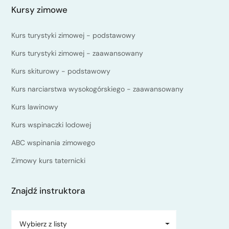
ubranie dostosowane do aktualnej pory roku oraz
Kursy zimowe
prognoz pogody,
Kurs turystyki zimowej - podstawowy
na wspinanie strój niekrępujący ruchów,
bluza wiatroszczelna oraz kurtka
Kurs turystyki zimowej - zaawansowany
przeciwdeszczowa,
Kurs skiturowy - podstawowy
plecak ok. 35 L. (zajęcia odbywają się w terenie,
Kurs narciarstwa wysokogórskiego - zaawansowany
cały sprzęt wspinaczkowy, prowiant i dodatkowe
Kurs lawinowy
ubranie powinny zmieścić się w plecaku),
apteczka,
Kurs wspinaczki lodowej
termos, bidon.
ABC wspinania zimowego
Warunki zapisania na kurs:
Zimowy kurs taternicki
Na szkolenie mogą zapisać się osoby dorosłe oraz
młodzież od 16 roku życia. W przypadku osób
Znajdź instruktora
niepełnoletnich wymagana jest pisemna zgodna obojga
rodziców.
Wybierz z listy