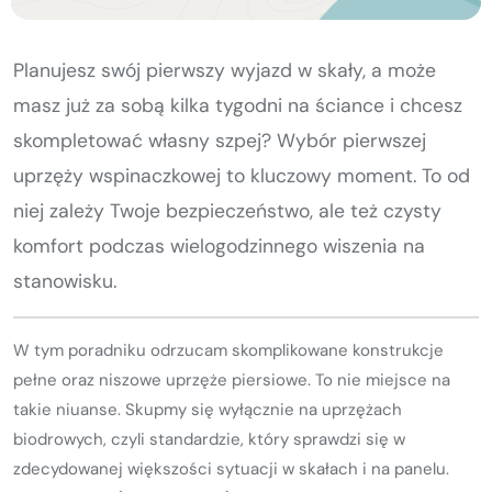
Kurs turystyki wysokogórskiej
Zimowy kurs taternicki
Planujesz swój pierwszy wyjazd w skały, a może
masz już za sobą kilka tygodni na ściance i chcesz
Nie wiesz który wybrać?
Nie wiesz który wybrać?
skompletować własny szpej? Wybór pierwszej
uprzęży wspinaczkowej to kluczowy moment. To od
niej zależy Twoje bezpieczeństwo, ale też czysty
komfort podczas wielogodzinnego wiszenia na
stanowisku.
W tym poradniku odrzucam skomplikowane konstrukcje
pełne oraz niszowe uprzęże piersiowe. To nie miejsce na
takie niuanse. Skupmy się wyłącznie na uprzężach
biodrowych, czyli standardzie, który sprawdzi się w
zdecydowanej większości sytuacji w skałach i na panelu.