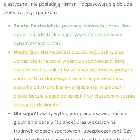
elastyczne i nie posiadają klamer – dopasowują się do uda
dzięki wszytym gumkom.
Zalety:
Bardzo lekkie, pakowne, minimalistyczne. Brak
klamer na udach eliminuje ryzyko obtarć podczas
dynamicznego ruchu.
Wady:
Brak elastyczności odzieżowej. Jeśli kupisz
uprząż latem na panel w samych spodenkach, zimą
możesz mieć problem, by wcisnąć się w nią w grubych
spodniach trekkingowych. Jeżeli się już wciśniesz,
spajarka od strony klamry znajdzie się na plecach i
ciężko będzie sięgać po sprzęt. Przy dłuższym wiszeniu
poczujesz dyskomfort.
Dla kogo?
Idealny wybór, jeśli planujesz wspinać się
głównie na panelu (ściance) oraz w skałach na
trudnych drogach sportowych (ubezpieczonych). Czyli
tam, gdzie liczy się waga sprzętu i gdzie nie będziesz