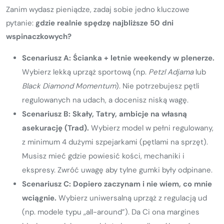
Zanim wydasz pieniądze, zadaj sobie jedno kluczowe
pytanie:
gdzie realnie spędzę najbliższe 50 dni
wspinaczkowych?
Scenariusz A: Ścianka + letnie weekendy w plenerze.
Wybierz lekką uprząż sportową (np.
Petzl Adjama
lub
Black Diamond Momentum
). Nie potrzebujesz pętli
regulowanych na udach, a docenisz niską wagę.
Scenariusz B: Skały, Tatry, ambicje na własną
asekurację (Trad).
Wybierz model w pełni regulowany,
z minimum 4 dużymi szpejarkami (pętlami na sprzęt).
Musisz mieć gdzie powiesić kości, mechaniki i
ekspresy. Zwróć uwagę aby tylne gumki były odpinane.
Scenariusz C: Dopiero zaczynam i nie wiem, co mnie
wciągnie.
Wybierz uniwersalną uprząż z regulacją ud
(np. modele typu „all-around”). Da Ci ona margines