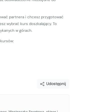
urować partnera i chcesz przygotować
esz wybrać kurs doszkalający. To
tykanych w górach.
 kursów:
Udostępnij
 spec. Wspinaczka Sportowa, ekiper i