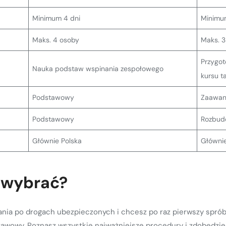
Minimum 4 dni
Minimu
Maks. 4 osoby
Maks. 3
Przygot
Nauka podstaw wspinania zespołowego
kursu t
Podstawowy
Zaawa
Podstawowy
Rozbud
Głównie Polska
Głównie
 wybrać?
nania po drogach ubezpieczonych i chcesz po raz pierwszy spró
awowy. Poznasz wszystkie najważniejsze procedury i zdobędzi