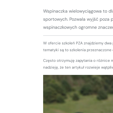
Kurs turystyki wysokogórskiej
Zimowy kurs taternicki
Wspinaczka wielowyciągowa to dla
sportowych. Pozwala wyjść poza p
Nie wiesz który wybrać?
Nie wiesz który wybrać?
wspinaczkowych ogromne znaczenie
W ofercie szkoleń PZA znajdziemy dwa
tematyki są to szkolenia przeznaczone 
Często otrzymuję zapytania o różnice 
nadzieję, że ten artykuł rozwieje wątpl