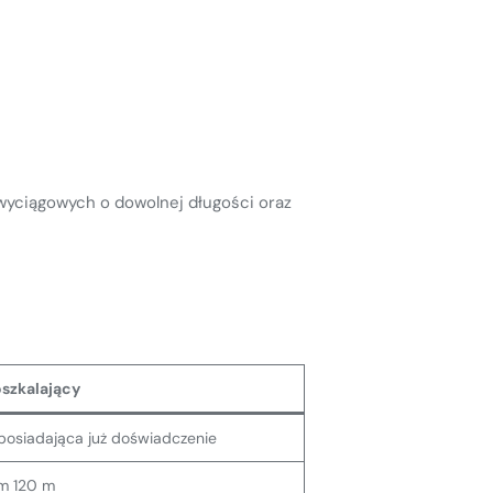
wyciągowych o dowolnej długości oraz
oszkalający
osiadająca już doświadczenie
m 120 m