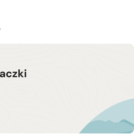
e
aczki