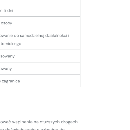
m 5 dni
 osoby
owanie do samodzielnej działalności i
aternickiego
nsowany
owany
 zagranica
bować wspinania na dłuższych drogach,
esz doświadczenie niezbędne do