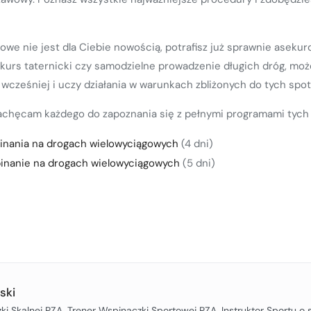
owe nie jest dla Ciebie nowością, potrafisz już sprawnie asek
k kurs taternicki czy samodzielne prowadzenie długich dróg, moż
 wcześniej i uczy działania w warunkach zbliżonych do tych spo
zachęcam każdego do zapoznania się z pełnymi programami tych
nania na drogach wielowyciągowych
(4 dni)
inanie na drogach wielowyciągowych
(5 dni)
ski
ki Skalnej PZA, Trener Wspinaczki Sportowej PZA, Instruktor Sportu o