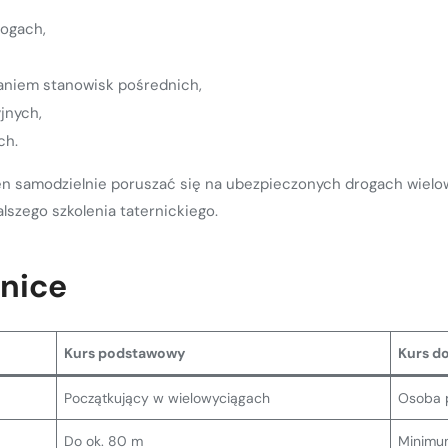
rogach,
taniem stanowisk pośrednich,
jnych,
ch.
en samodzielnie poruszać się na ubezpieczonych drogach wielo
szego szkolenia taternickiego.
żnice
Kurs podstawowy
Kurs d
Początkujący w wielowyciągach
Osoba p
Do ok. 80 m
Minimu