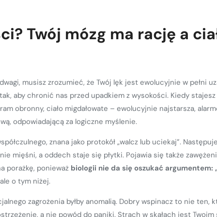
ci? Twój mózg ma rację a cia
wagi, musisz zrozumieć, że Twój lęk jest ewolucyjnie w pełni uz
 tak, aby chronić nas przed upadkiem z wysokości. Kiedy stajesz 
ram obronny, ciało migdałowate – ewolucyjnie najstarsza, ala
wą, odpowiadającą za logiczne myślenie.
półczulnego, znana jako protokół „walcz lub uciekaj”. Następuje 
e mięśni, a oddech staje się płytki. Pojawia się także zawężenie
 na porażkę, ponieważ
biologii nie da się oszukać argumentem: 
le o tym niżej.
alnego zagrożenia byłby anomalią. Dobry wspinacz to nie ten, któ
ostrzeżenie, a nie powód do paniki. Strach w skałach jest Twoim