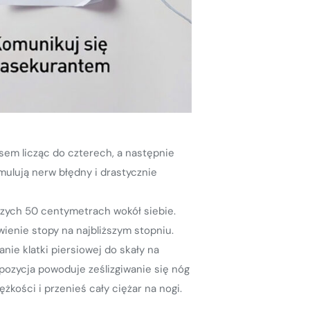
em licząc do czterech, a następnie
mulują nerw błędny i drastycznie
ższych 50 centymetrach wokół siebie.
wienie stopy na najbliższym stopniu.
ie klatki piersiowej do skały na
 pozycja powoduje ześlizgiwanie się nóg
żkości i przenieś cały ciężar na nogi.