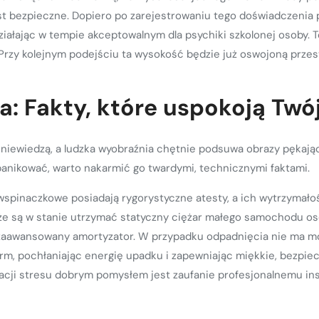
 jest bezpieczne. Dopiero po zarejestrowaniu tego doświadczeni
ziałając w tempie akceptowalnym dla psychiki szkolonej osoby.
rzy kolejnym podejściu ta wysokość będzie już oswojoną przestr
a: Fakty, które uspokoją Twó
niewiedzą, a ludzka wyobraźnia chętnie podsuwa obrazy pękając
a panikować, warto nakarmić go twardymi, technicznymi faktami.
 wspinaczkowe posiadają rygorystyczne atesty, a ich wytrzymało
e są w stanie utrzymać statyczny ciężar małego samochodu os
k zaawansowany amortyzator. W przypadku odpadnięcia nie ma m
orm, pochłaniając energię upadku i zapewniając miękkie, bezp
cji stresu dobrym pomysłem jest zaufanie profesjonalnemu inst