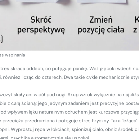
as wspinania
tres skraca oddech, co potęguje panikę. Weź głęboki wdech nos
, również licząc do czterech. Dwa takie cykle mechanicznie sty
szczyt skały ani w dół pod nogi. Skup wzrok wyłącznie na najbli
bie z całą ścianą; jego jedynym zadaniem jest precyzyjne posta
Pod wpływem lęku naturalnym odruchem jest kurczowe przyciągan
 przeciąża przedramiona i potęguje stres fizyczny. Taka ‘leżąca’
ni. Wyprostuj ręce w łokciach, spionizuj ciało, obniż środek cię
ami, psychika automatycznie się uspokoi.