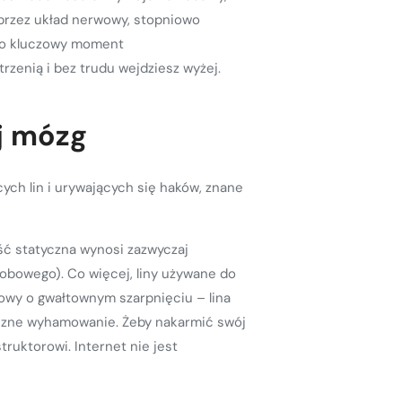
a przez układ nerwowy, stopniowo
 To kluczowy moment
zenią i bez trudu wejdziesz wyżej.
j mózg
ych lin i urywających się haków, znane
ść statyczna wynosi zazwyczaj
obowego). Co więcej, liny używane do
owy o gwałtownym szarpnięciu – lina
ieczne wyhamowanie. Żeby nakarmić swój
ruktorowi. Internet nie jest