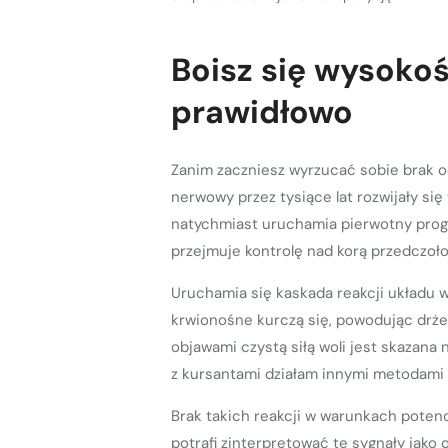
Boisz się wysokoś
prawidłowo
Zanim zaczniesz wyrzucać sobie brak od
nerwowy przez tysiące lat rozwijały się
natychmiast uruchamia pierwotny prog
przejmuje kontrolę nad korą przedczoło
Uruchamia się kaskada reakcji układu ws
krwionośne kurczą się, powodując drżeni
objawami czystą siłą woli jest skazana
z kursantami działam innymi metodami a
Brak takich reakcji w warunkach potencj
potrafi zinterpretować te sygnały jako 