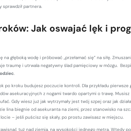
y sprawdził partnera.
oków: Jak oswajać lęk i pr
się na głęboką wodę i próbować „przełamać się” na siłę. Zmusz
je traumę i utrwala negatywny ślad pamięciowy w mózgu. Bezpie
bodziec
.
ok po kroku budujesz poczucie kontroli. Dla przykładu pierwsze
yrządów asekuracyjnych z nogami twardo opartymi o trawę. Musis
ufać. Gdy wiesz już jak wytrzymały jest twój szpej oraz jak dzia
zie lina biegnie od asekuranta na ziemi, przez stanowisko na szc
cie – jeśli puścisz się skały, po prostu zawisasz w miejscu.
 zawisnąć tuż nad ziemią, na wysokości jednego metra. Wtedy 