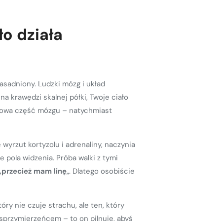
ło działa
asadniony. Ludzki mózg i układ
na krawędzi skalnej półki, Twoje ciało
rmowa część mózgu – natychmiast
wyrzut kortyzolu i adrenaliny, naczynia
 pola widzenia. Próba walki z tymi
„przecież mam linę
„. Dlatego osobiście
ry nie czuje strachu, ale ten, który
 sprzymierzeńcem – to on pilnuje, abyś