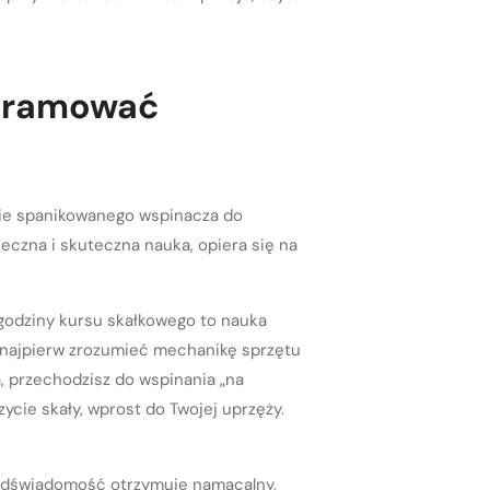
ogramować
anie spanikowanego wspinacza do
czna i skuteczna nauka, opiera się na
 godziny kursu skałkowego to nauka
z najpierw zrozumieć mechanikę sprzętu
ła, przechodzisz do wspinania „na
zycie skały, wprost do Twojej uprzęży.
podświadomość otrzymuje namacalny,