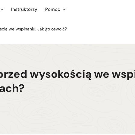
Instruktorzy
Pomoc
ścią we wspinaniu. Jak go oswoić?
przed wysokością we wspin
łach?