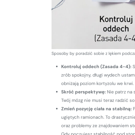
Sposoby by poradzić sobie z lękiem podcz
Kontroluj oddech (Zasada 4-4):
S
zrób spokojny, długi wydech ustami
obniżają poziom kortyzolu we krwi.
Skróć perspektywę:
Nie patrz na 
Twój mózg nie musi teraz radzić so
Zmień pozycję ciała na stabilną:
ugiętych ramionach. To drastycznie
oraz problemy ze znajdowaniem stop
Gdy poczujesz stabilność pod stop