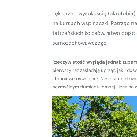
Kurs turystyki wysokogórskiej
Zimowy kurs taternicki
Lęk przed wysokością (akrofobia)
na kursach wspinaczki. Patrząc n
Nie wiesz który wybrać?
Nie wiesz który wybrać?
tatrzańskich kolosów, łatwo dojść
samozachowawczego.
Rzeczywistość wygląda jednak zupełni
pierwszy raz zakładają uprząż, jak i d
stopniowe oswojenie. Nie jest on dowo
bezmyślnym tłumieniu emocji, lecz na 