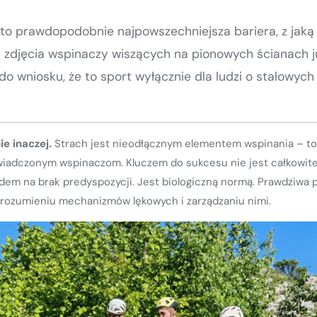
 to prawdopodobnie najpowszechniejsza bariera, z jaką
a zdjęcia wspinaczy wiszących na pionowych ścianach j
 do wniosku, że to sport wyłącznie dla ludzi o stalowy
e inaczej.
Strach jest nieodłącznym elementem wspinania – t
oświadczonym wspinaczom. Kluczem do sukcesu nie jest całkowite 
dem na brak predyspozycji. Jest biologiczną normą. Prawdziwa 
zrozumieniu mechanizmów lękowych i zarządzaniu nimi.