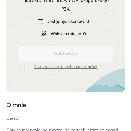
Instruktor Narciarstwa Wysokogórskiego
Kurs turystyki wysokogórskiej
PZA
Zimowy kurs taternicki
Dostępnych kursów:
0
Nie wiesz który wybrać?
Wolnych miejsc:
0
Nie wiesz który wybrać?
Brak kursów
Zobacz kursy innych instruktorów
O mnie
Cześć!
Góry to mój żywioł od zawsze. Na nartach jeżdżę od ponad