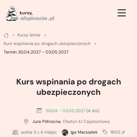
Zimowe
Letnie
Kursy
Kursy letnie
Letnie
Kurs na ściance
Kurs turystyki zimowej - podstawowy
Kurs wspinania po drogach ubezpieczonych
Zimowe
Kurs po drogach ubezpieczonych
Kurs turystyki zimowej - zaawansowany
Termin 30.04.2027 - 03.05.2027
Kurs na własnej asekuracji
Kurs skiturowy - podstawowy
Kurs wspinania po drogach
Kurs skałkowy pełny
Kurs narciarstwa wysokogórskiego -
zaawansowany
ubezpieczonych
Podstawowy kurs wielowyciągowy
Kurs lawinowy
30.04 - 03.05.2027
(4 dni)
Doszkalający kurs wielowyciągowy
Kurs wspinaczki lodowej
Jura Północna
, Olsztyn k/ Częstochowy
Letni kurs taternicki
wolne
3
z 4 miejsc
Iga Marszałek
1600 zł
ABC wspinania zimowego