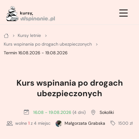
Zimowe
Letnie
Kursy
Kursy letnie
Letnie
Kurs na ściance
Kurs turystyki zimowej - podstawowy
Kurs wspinania po drogach ubezpieczonych
Zimowe
Kurs po drogach ubezpieczonych
Kurs turystyki zimowej - zaawansowany
Termin 16.08.2026 - 19.08.2026
Kurs na własnej asekuracji
Kurs skiturowy - podstawowy
Kurs wspinania po drogach
Kurs skałkowy pełny
Kurs narciarstwa wysokogórskiego -
zaawansowany
ubezpieczonych
Podstawowy kurs wielowyciągowy
Kurs lawinowy
16.08 - 19.08.2026
(4 dni)
Sokoliki
Doszkalający kurs wielowyciągowy
Kurs wspinaczki lodowej
wolne
1
z 4 miejsc
Małgorzata Grabska
1500 zł
Letni kurs taternicki
ABC wspinania zimowego