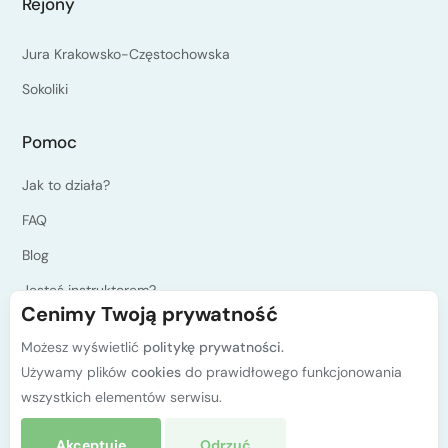
Rejony
Jura Krakowsko-Częstochowska
Sokoliki
Pomoc
Jak to działa?
FAQ
Blog
Jesteś instruktorem?
Cenimy Twoją prywatność
Programy kursów PZA
Możesz wyświetlić
politykę prywatności.
Polityka prywatności
Używamy plików
cookies
do prawidłowego funkcjonowania
Kontakt
wszystkich elementów serwisu.
Akceptuję
Odrzuć