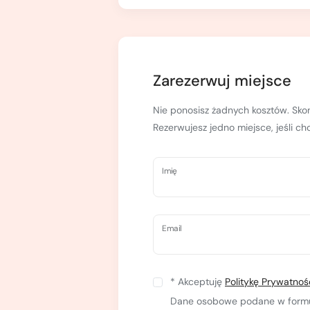
Kurs turystyki wysokogórskiej
Zimowy kurs taternicki
Nie wiesz który wybrać?
Nie wiesz który wybrać?
Zarezerwuj miejsce
Nie ponosisz żadnych kosztów. Skon
Rezerwujesz jedno miejsce, jeśli c
Imię
Email
* Akceptuję
Politykę Prywatnoś
Dane osobowe podane w formula