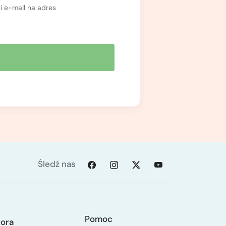
 e-mail na adres
Śledź nas
Pomoc
tora