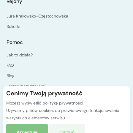
Rejony
Jura Krakowsko-Częstochowska
Sokoliki
Pomoc
Jak to działa?
FAQ
Blog
Jesteś instruktorem?
Cenimy Twoją prywatność
Programy kursów PZA
Możesz wyświetlić
politykę prywatności.
Polityka prywatności
Używamy plików
cookies
do prawidłowego funkcjonowania
Kontakt
wszystkich elementów serwisu.
Akceptuję
Odrzuć