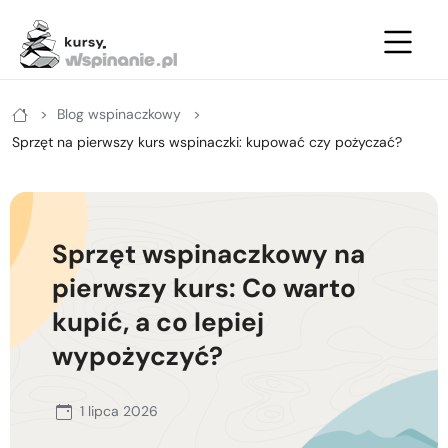
Zimowe
Letnie
Kursy
Blog wspinaczkowy
Letnie
Kurs na ściance
Kurs turystyki zimowej - podstawowy
Sprzęt na pierwszy kurs wspinaczki: kupować czy pożyczać?
Zimowe
Kurs po drogach ubezpieczonych
Kurs turystyki zimowej - zaawansowany
Kurs na własnej asekuracji
Kurs skiturowy - podstawowy
Sprzęt wspinaczkowy na
Kurs skałkowy pełny
Kurs narciarstwa wysokogórskiego -
pierwszy kurs: Co warto
zaawansowany
kupić, a co lepiej
Podstawowy kurs wielowyciągowy
Kurs lawinowy
wypożyczyć?
Doszkalający kurs wielowyciągowy
Kurs wspinaczki lodowej
1 lipca 2026
Letni kurs taternicki
ABC wspinania zimowego